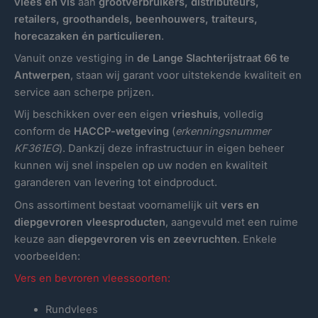
vlees en vis
aan
grootverbruikers, distributeurs,
retailers, groothandels, beenhouwers, traiteurs,
horecazaken én particulieren
.
Vanuit onze vestiging in
de Lange Slachterijstraat 66 te
Antwerpen
, staan wij garant voor uitstekende kwaliteit en
service aan scherpe prijzen.
Wij beschikken over een eigen
vrieshuis
, volledig
conform de
HACCP-wetgeving
(
erkenningsnummer
KF361EG
). Dankzij deze infrastructuur in eigen beheer
kunnen wij snel inspelen op uw noden en kwaliteit
garanderen van levering tot eindproduct.
Ons assortiment bestaat voornamelijk uit
vers en
diepgevroren vleesproducten
, aangevuld met een ruime
keuze aan
diepgevroren vis en zeevruchten
. Enkele
voorbeelden:
Vers en bevroren vleessoorten:
Rundvlees