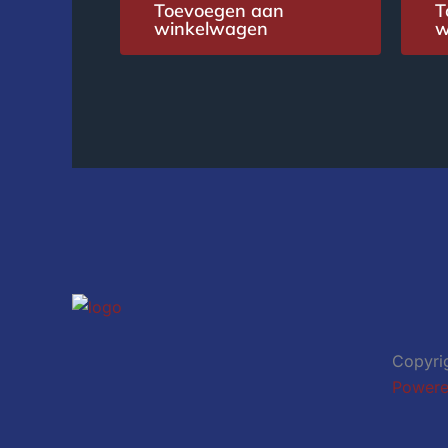
Toevoegen aan
T
winkelwagen
w
Copyrig
Powere