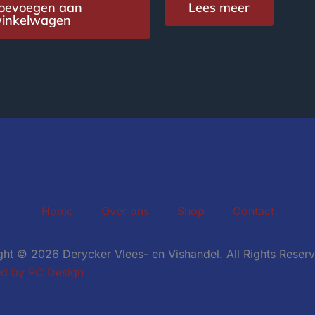
oevoegen aan
Lees meer
inkelwagen
Home
Over ons
Shop
Contact
ht © 2026 Derycker Vlees- en Vishandel. All Rights Reser
d by PC Design