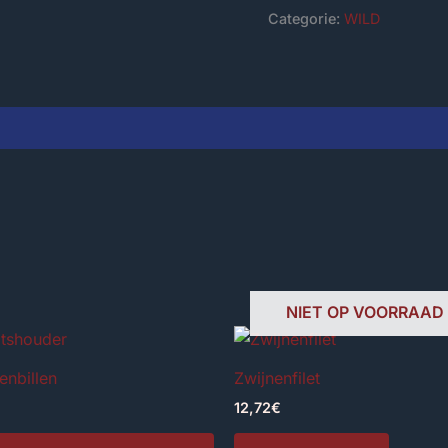
Categorie:
WILD
NIET OP VOORRAAD
enbillen
Zwijnenfilet
12,72
€