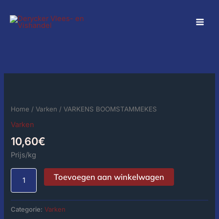
Spring
naar
de
inhoud
VARKENS
BOOMSTAMMEKES
aantal
Home
/
Varken
/ VARKENS BOOMSTAMMEKES
Varken
10,60
€
Prijs/kg
Toevoegen aan winkelwagen
Categorie:
Varken